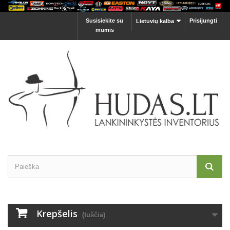
Susisiekite su
Prisijungti
Lietuvių kalba
mumis
Krepšelis
(tuščia)