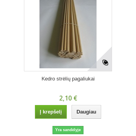
Kedro strėlių pagaliukai
2,10 €
Į krepšelį
Daugiau
Yra sandėlyje