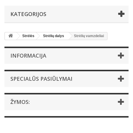
KATEGORIJOS
Strėlės
Strėlių dalys
Strėlių vamzdeliai
INFORMACIJA
SPECIALŪS PASIŪLYMAI
ŽYMOS: