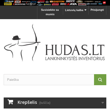
Susisiekite su
Prisijungti
Lietuvių kalba
mumis
Krepšelis
(tuščia)