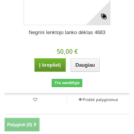
Negrini lenktojo lanko dėklas 4683
50,00 €
Į krepšelį
Daugiau
Yra sandėlyje
Pridėti palyginimui
Palyginti (
0
)