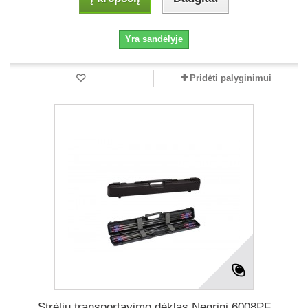
Yra sandėlyje
Pridėti palyginimui
Strėlių transportavimo dėklas Negrini 6008PF