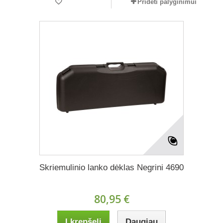
Pridėti palyginimui
Skriemulinio lanko dėklas Negrini 4690
80,95 €
Į krepšelį
Daugiau