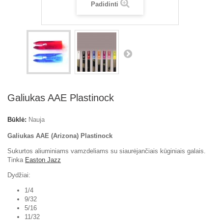
Padidinti
Galiukas AAE Plastinock
Būklė:
Nauja
Galiukas AAE (Arizona) Plastinock
Sukurtos aliuminiams vamzdeliams su siaurėjančiais kūginiais galais.
Tinka
Easton Jazz
Dydžiai:
1/4
9/32
5/16
11/32