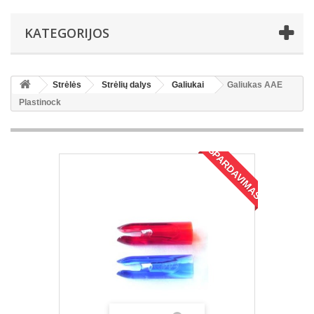
KATEGORIJOS
Strėlės
Strėlių dalys
Galiukai
Galiukas AAE
Plastinock
IŠPARDAVIMAS!