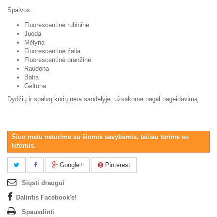
Spalvos:
Fluorescentinė rubininė
Juoda
Mėlyna
Fluorescentinė žalia
Fluorescentinė oranžinė
Raudona
Balta
Geltona
Dydžių ir spalvų kurių nėra sandėlyje, užsakome pagal pageidavimą.
Šiuo metu neturime su šiomis savybėmis, tačiau turime su
kitomis.
Google+
Pinterest
Siųsti draugui
Dalintis Facebook'e!
Spausdinti