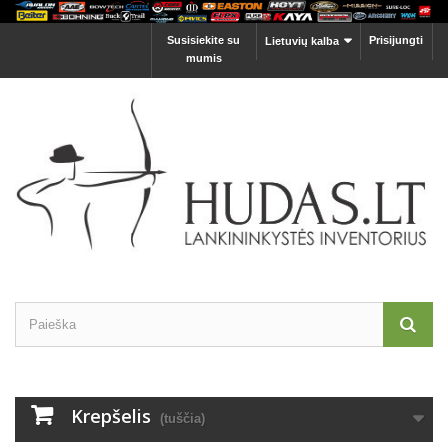
Susisiekite su
Prisijungti
Lietuvių kalba
mumis
Krepšelis
(tuščia)