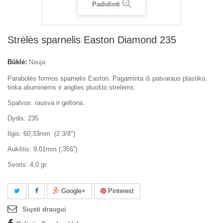
Padidinti
Strėlės sparnelis Easton Diamond 235
Būklė:
Nauja
Parabolės formos sparnelis Easton. Pagaminta iš patvaraus plastiko,
tinka aliuminėms ir anglies pluošto strelėms.
Spalvos: rausva ir geltona.
Dydis: 235
Ilgis: 60,33mm (2 3/8")
Aukštis: 9,01mm (.355'')
Svoris: 4,0 gr.
Google+
Pinterest
Siųsti draugui