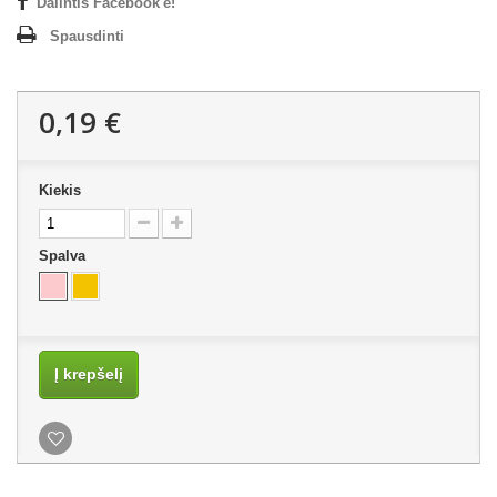
Dalintis Facebook'e!
Spausdinti
0,19 €
Kiekis
Spalva
Į krepšelį