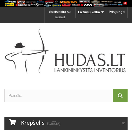
Susisiekite su
Prisijungti
Lietuvių kalba
mumis
Krepšelis
(tuščia)