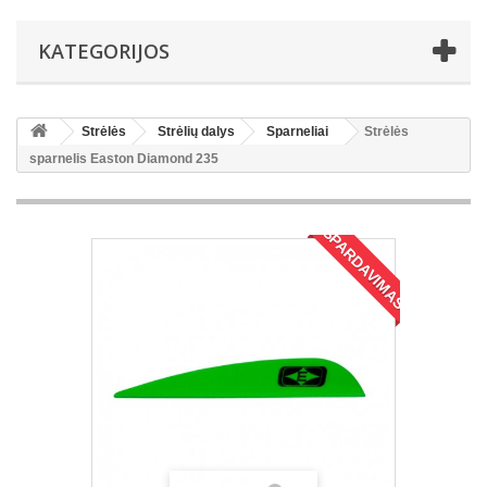
KATEGORIJOS
Strėlės
Strėlių dalys
Sparneliai
Strėlės
sparnelis Easton Diamond 235
IŠPARDAVIMAS!